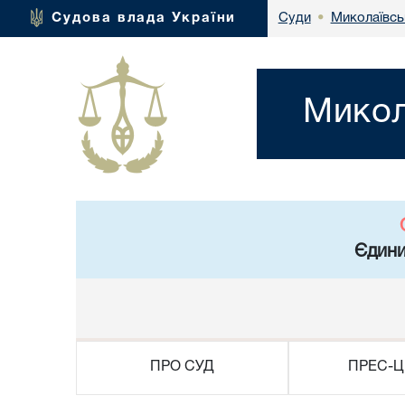
Миколаївсь
Судова влада України
Суди
•
Микол
Єдини
ПРО СУД
ПРЕС-Ц