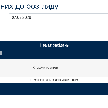
них до розгляду
Немає засідань
Сторони по справі
Немає засідань за даним критерієм