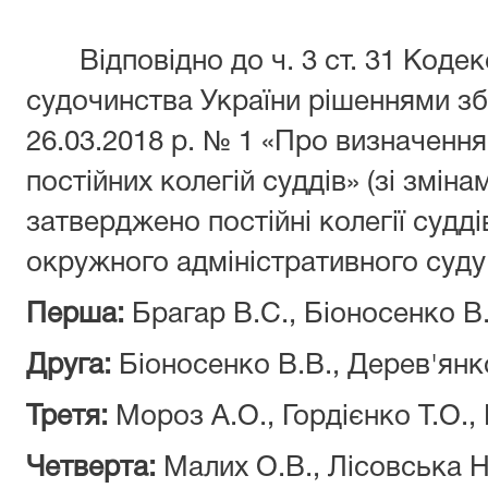
Відповідно до ч. 3 ст. 31 Кодек
судочинства України рішеннями зб
26.03.2018 р. № 1 «Про визначенн
постійних колегій суддів» (зі змін
затверджено постійні колегії судд
окружного адміністративного суду 
Перша:
Брагар В.С., Біоносенко В.
Друга:
Біоносенко В.В., Дерев'янко
Третя:
Мороз А.О., Гордієнко Т.О., 
Четверта:
Малих О.В., Лісовська Н