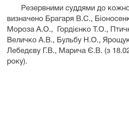
Резервними суддями до кожної по
визначено Брагаря В.С., Біоносенк
Мороза А.О., Гордієнко Т.О., Птич
Величко А.В., Бульбу Н.О., Ярощука
Лебедєву Г.В., Марича Є.В. (з 18.0
року).