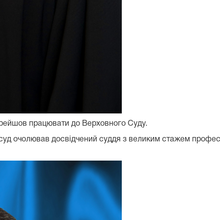
ерейшов працювати до Верховного Суду.
суд очолював досвідчений суддя з великим стажем професій