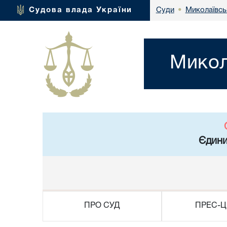
Миколаївсь
Судова влада України
Суди
•
Микол
Єдини
ПРО СУД
ПРЕС-Ц