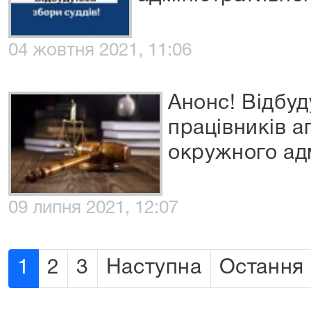
04 жовтня 2021, 11:06
Анонс! Відбуд
працівників а
окружного адм
09 липня 2021, 12:07
1
2
3
Наступна
Остання