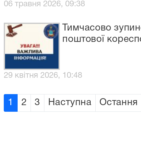
06 травня 2026, 09:38
Тимчасово зупин
поштової коресп
29 квітня 2026, 10:48
1
2
3
Наступна
Остання