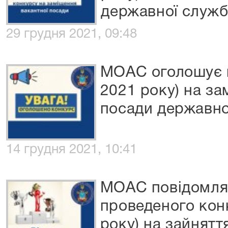
державної служби
29 грудня 2021, 09:48
МОАС оголошує к
2021 року) на за
посади державно
14 грудня 2021, 10:41
МОАС повідомляє
проведеного кон
року) на зайнятт