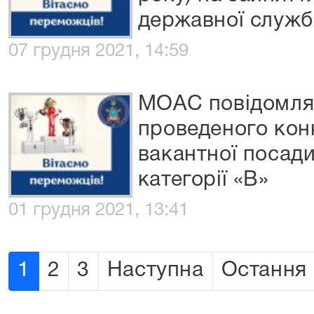
державної служби
07 грудня 2021, 14:59
МОАС повідомляє
проведеного кон
вакантної посад
категорії «В»
01 грудня 2021, 13:41
1
2
3
Наступна
Остання