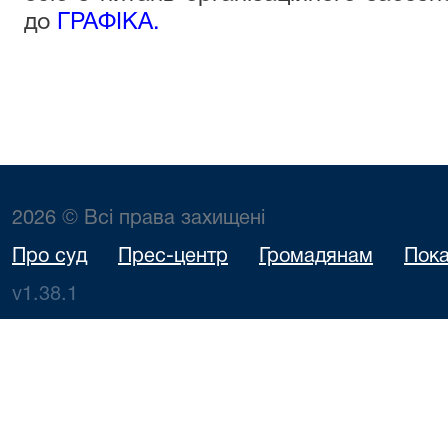
до
ГРАФІКА
.
2026 © Всі права захищені
Про суд
Прес-центр
Громадянам
Пока
v1.38.1