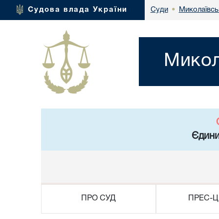
Миколаївсь
Судова влада України
Суди
•
Микол
Єдини
ПРО СУД
ПРЕС-Ц